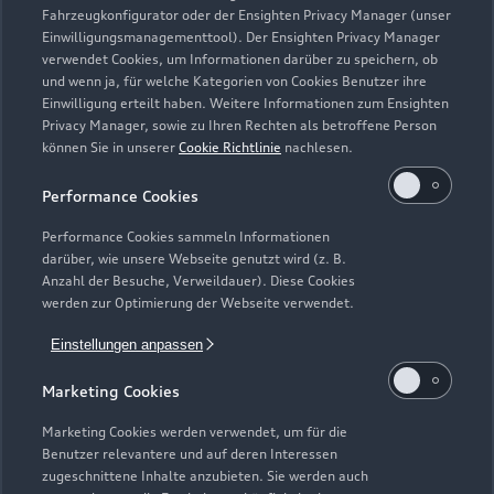
Fahrzeugkonfigurator oder der Ensighten Privacy Manager (unser
Einwilligungsmanagementtool). Der Ensighten Privacy Manager
Zurück nach oben
verwendet Cookies, um Informationen darüber zu speichern, ob
und wenn ja, für welche Kategorien von Cookies Benutzer ihre
Einwilligung erteilt haben. Weitere Informationen zum Ensighten
Modelle
Privacy Manager, sowie zu Ihren Rechten als betroffene Person
können Sie in unserer
Cookie Richtlinie
nachlesen.
Kaufen & leasen
Alle Modelle
Performance Cookies
Modelle vergleichen
Service & Zubehör
Performance Cookies sammeln Informationen
Neuwagensuche
darüber, wie unsere Webseite genutzt wird (z. B.
Elektromodelle
Anzahl der Besuche, Verweildauer). Diese Cookies
Gebrauchtwagensuche
Support
werden zur Optimierung der Webseite verwendet.
Saisonale Angebote
Plug-in-Hybride
Gebrauchtwagen
Einstellungen anpassen
Audi Services
Über Audi
Kundenservice
Finanzierung
Marketing Cookies
Garantie
Händlersuche
Aktionen & Angebote
Unternehmen
Marketing Cookies werden verwendet, um für die
Audi digital services
Benutzer relevantere und auf deren Interessen
Audi Code
Geschäftskunden
Karriere
zugeschnittene Inhalte anzubieten. Sie werden auch
myAudi