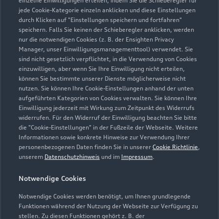
einzelne Einwilligungen erteilen, indem Sie die Schieberegler für
jede Cookie-Kategorie einzeln anklicken und diese Einstellungen
038461 4130
durch Klicken auf "Einstellungen speichern und fortfahren"
speichern. Falls Sie keinen der Schieberegler anklicken, werden
juergen.roewe@roewe-automobile.de
nur die notwendigen Cookies (z. B. der Ensighten Privacy
Manager, unser Einwilligungsmanagementtool) verwendet. Sie
sind nicht gesetzlich verpflichtet, in die Verwendung von Cookies
Kontaktdaten herunterladen
einzuwilligen, aber wenn Sie Ihre Einwilligung nicht erteilen,
können Sie bestimmte unserer Dienste möglicherweise nicht
nutzen. Sie können Ihre Cookie-Einstellungen anhand der unten
aufgeführten Kategorien von Cookies verwalten. Sie können Ihre
Öffnungszeiten
Einwilligung jederzeit mit Wirkung zum Zeitpunkt des Widerrufs
widerrufen. Für den Widerruf der Einwilligung beachten Sie bitte
die "Cookie-Einstellungen" in der Fußzeile der Webseite. Weitere
Informationen sowie konkrete Hinweise zur Verwendung Ihrer
Service
personenbezogenen Daten finden Sie in unserer
Cookie Richtlinie
,
Geschlossen
,
öffnet am
Freitag 07:00
unserem
Datenschutzhinweis
und im
Impressum
.
Notwendige Cookies
Teile- & Zubehörverkauf
Geschlossen
,
öffnet am
Freitag 07:00
Notwendige Cookies werden benötigt, um Ihnen grundlegende
Funktionen während der Nutzung der Webseite zur Verfügung zu
stellen. Zu diesen Funktionen gehört z. B. der